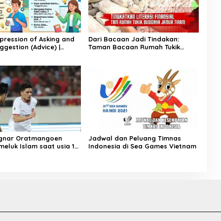
xpression of Asking and
Dari Bacaan Jadi Tindakan:
ggestion (Advice) |
Taman Bacaan Rumah Tukik
ggris Kelas 11
Wujudkan Ilmu dalam Budidaya
Jamur Tiram di Ujung Kulon
agnar Oratmangoen
Jadwal dan Peluang Timnas
eluk Islam saat usia 15
Indonesia di Sea Games Vietnam