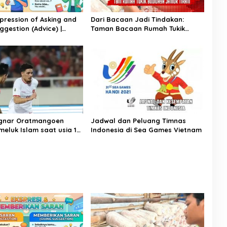
xpression of Asking and
Dari Bacaan Jadi Tindakan:
ggestion (Advice) |
Taman Bacaan Rumah Tukik
ggris Kelas 11
Wujudkan Ilmu dalam Budidaya
Jamur Tiram di Ujung Kulon
agnar Oratmangoen
Jadwal dan Peluang Timnas
eluk Islam saat usia 15
Indonesia di Sea Games Vietnam