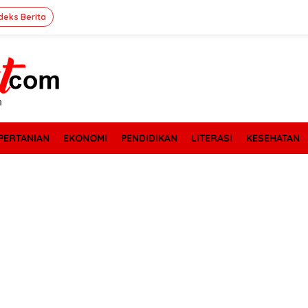
deks Berita
PERTANIAN
EKONOMI
PENDIDIKAN
LITERASI
KESEHATAN