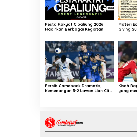
Pesta Rakyat Cibaliung 2026
Materi E
Hadirkan Berbagai Kegiatan
Giving Su
Bahasa In
Persib Comeback Dramatis,
Kisah R
Kemenangan 3-2 Lawan Lion City
yang mem
Sailors
Tahun