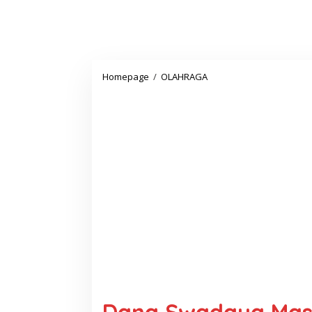
Dana
Homepage
/
OLAHRAGA
Swadaya
Masyarakat
membangun
Rumah
Tidak
Layak
Huni