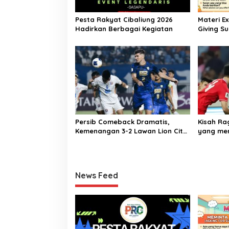
Pesta Rakyat Cibaliung 2026
Materi E
Hadirkan Berbagai Kegiatan
Giving Su
Bahasa In
Persib Comeback Dramatis,
Kisah R
Kemenangan 3-2 Lawan Lion City
yang mem
Sailors
Tahun
News Feed