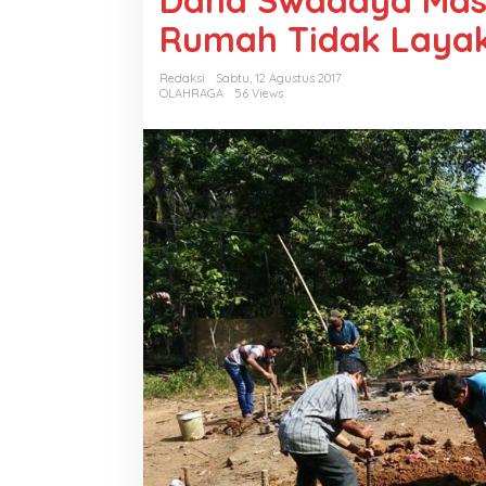
Dana Swadaya Ma
Rumah Tidak Layak
Redaksi
Sabtu, 12 Agustus 2017
OLAHRAGA
56 Views