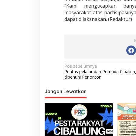
“Kami mengucapkan banya
masyarakat atas partisipasiny
dapat dilaksnakan. (Redaktur)
I
Navigasi
Pos sebelumnya
Pentas pelajar dan Pemuda Cibaliun
pos
dipenuhi Penonton
Jangan Lewatkan