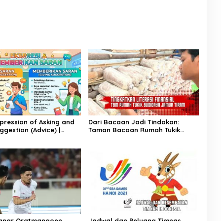
xpression of Asking and
Dari Bacaan Jadi Tindakan:
ggestion (Advice) |
Taman Bacaan Rumah Tukik
ggris Kelas 11
Wujudkan Ilmu dalam Budidaya
Jamur Tiram di Ujung Kulon
agnar Oratmangoen
Jadwal dan Peluang Timnas