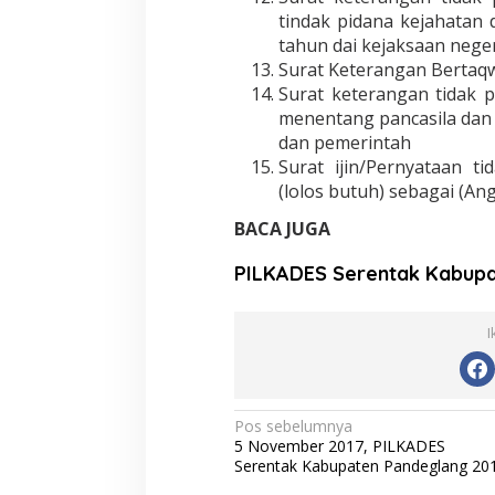
tindak pidana kejahatan
tahun dai kejaksaan neger
Surat Keterangan Bertaq
Surat keterangan tidak 
menentang pancasila dan
dan pemerintah
Surat ijin/Pernyataan ti
(lolos butuh) sebagai (A
BACA JUGA
PILKADES Serentak Kabupa
I
Navigasi
Pos sebelumnya
5 November 2017, PILKADES
pos
Serentak Kabupaten Pandeglang 20