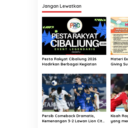
Jangan Lewatkan
Pesta Rakyat Cibaliung 2026
Materi E
Hadirkan Berbagai Kegiatan
Giving Su
Bahasa In
Persib Comeback Dramatis,
Kisah R
Kemenangan 3-2 Lawan Lion City
yang mem
Sailors
Tahun