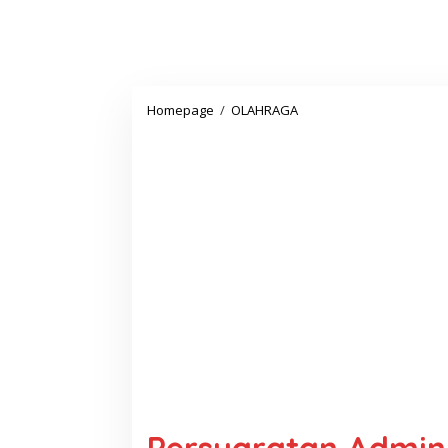
Persyaratan
Homepage
/
OLAHRAGA
Administrasi
Calon
Kepala
Desa,
Pilkades
Serentak
2017