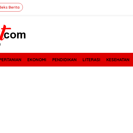
deks Berita
PERTANIAN
EKONOMI
PENDIDIKAN
LITERASI
KESEHATAN