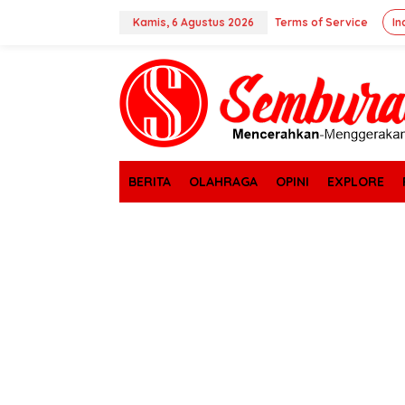
Lewati
ke
Kamis, 6 Agustus 2026
Terms of Service
In
konten
tutup
BERITA
OLAHRAGA
OPINI
EXPLORE