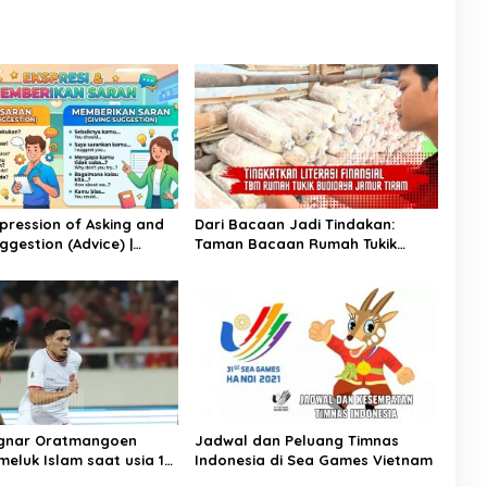
xpression of Asking and
Dari Bacaan Jadi Tindakan:
ggestion (Advice) |
Taman Bacaan Rumah Tukik
ggris Kelas 11
Wujudkan Ilmu dalam Budidaya
Jamur Tiram di Ujung Kulon
agnar Oratmangoen
Jadwal dan Peluang Timnas
eluk Islam saat usia 15
Indonesia di Sea Games Vietnam