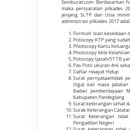
Semburat.com- Berdasarkan for
maka persyaratan pilkades 20
jenjang SLTP dan Usia mini
administrasi pilkades 2017 adal
Formulir isian kesediaan 
Potocopy KTP yang sudah d
Photocopy Kartu Keluarga 
Photocopy Akte Kelahiran/t
Potocopy Ijazah/STTB yang
Pas Poto ukuran 4×6 seba
Daftar riwayat Hidup
Surat pernyataantidak p
(tiga) kali masa jabata
Badan pemberdayaan M
Kabupaten Pandeglang
Surat keterangan sehat d
Surak Keterangan Catatan 
Surat Keterangan tidak
Pengadilan Negeri
Surat keterangan tidak