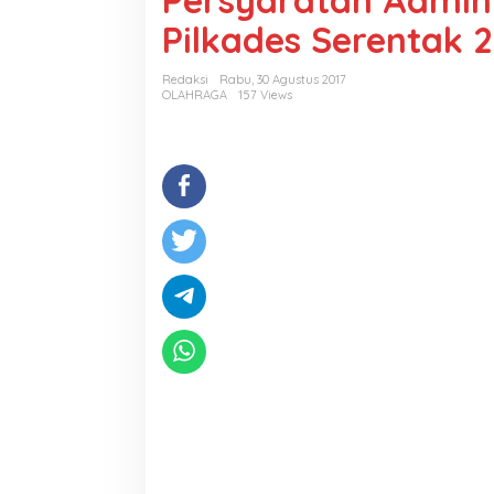
Persyaratan Admini
Pilkades Serentak 
Redaksi
Rabu, 30 Agustus 2017
OLAHRAGA
157 Views