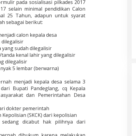
mulir pada sosialisasi pilkades 2017
17 selain minimal pendidikan Calon
mal 25 Tahun, adapun untuk syarat
ah sebagai berikut:
menjadi calon kepala desa
ilegalisir
yang sudah dilegalisir
anda kenal lahir yang dilegalisir
 dilegalisir
nyak 5 lembar (berwarna)
ernah menjadi kepala desa selama 3
n dari Bupati Pandeglang, cq Kepala
asyarakat dan Pemerintahan Desa
ari dokter pemerintah
Kepolisian (SKCK) dari kepolisian
 sedang dicabut hak pilihnya dari
 pernah dihukum karena melakukan