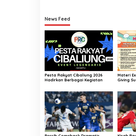
News Feed
Pesta Rakyat Cibaliung 2026
Materi E
Hadirkan Berbagai Kegiatan
Giving Su
Bahasa In
Persib Comeback Dramatis,
Kisah R