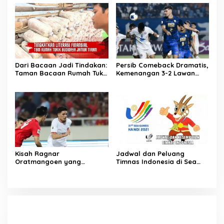
Kelas 11
Dari Bacaan Jadi Tindakan:
Persib Comeback Dramatis,
Taman Bacaan Rumah Tukik
Kemenangan 3-2 Lawan
Wujudkan Ilmu dalam
Lion City Sailors
Budidaya Jamur Tiram di
Ujung Kulon
Kisah Ragnar
Jadwal dan Peluang
Oratmangoen yang
Timnas Indonesia di Sea
memeluk Islam saat usia 15
Games Vietnam
Tahun