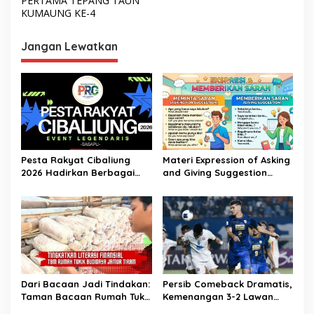
PERTAMA TEPANG TAUN
KUMAUNG KE-4
Jangan Lewatkan
Pesta Rakyat Cibaliung
Materi Expression of Asking
2026 Hadirkan Berbagai
and Giving Suggestion
Kegiatan
(Advice) | Bahasa Inggris
Kelas 11
Dari Bacaan Jadi Tindakan:
Persib Comeback Dramatis,
Taman Bacaan Rumah Tukik
Kemenangan 3-2 Lawan
Wujudkan Ilmu dalam
Lion City Sailors