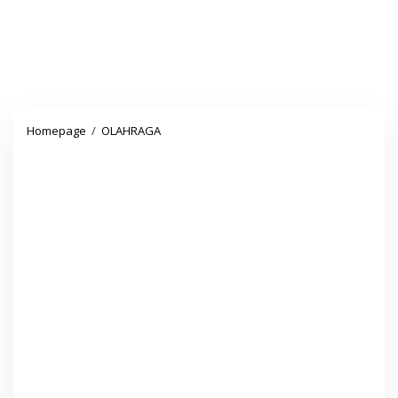
Masyarakat
Homepage
/
OLAHRAGA
Kecamatan
Sumur
Menuntut
Perbaikan
Jalan