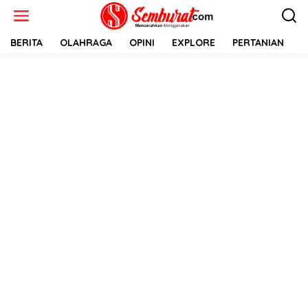
Lewati
ke
konten
BERITA
OLAHRAGA
OPINI
EXPLORE
PERTANIAN
E