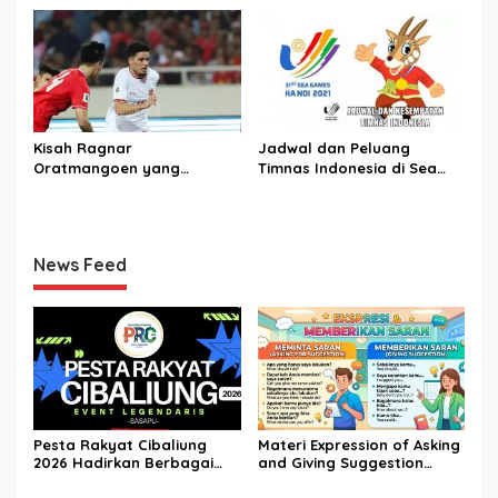
Budidaya Jamur Tiram di
Ujung Kulon
Kisah Ragnar
Jadwal dan Peluang
Oratmangoen yang
Timnas Indonesia di Sea
memeluk Islam saat usia 15
Games Vietnam
Tahun
News Feed
Pesta Rakyat Cibaliung
Materi Expression of Asking
2026 Hadirkan Berbagai
and Giving Suggestion
Kegiatan
(Advice) | Bahasa Inggris