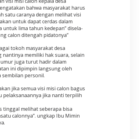
 visi misi calon kepala desa
engatakan bahwa masyarakat harus
h satu caranya dengan melihat visi
pakan untuk dapat cerdas dalam
 untuk lima tahun kedepan” disela-
ng calon ditengah pidatonya”
rbagai tokoh masyarakat desa
nantinya memiliki hak suara, selain
umur juga turut hadir dalam
tan ini dipimpin langsung oleh
sembilan personil.
an jika semua visi misi calon bagus
pelaksanaannya jika nanti terpilih
s tinggal melihat seberapa bisa
lahsatu calonnya”. ungkap Ibu Mimin
a.