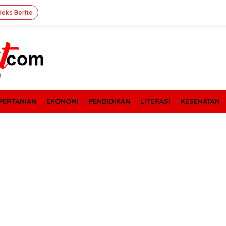
deks Berita
PERTANIAN
EKONOMI
PENDIDIKAN
LITERASI
KESEHATAN