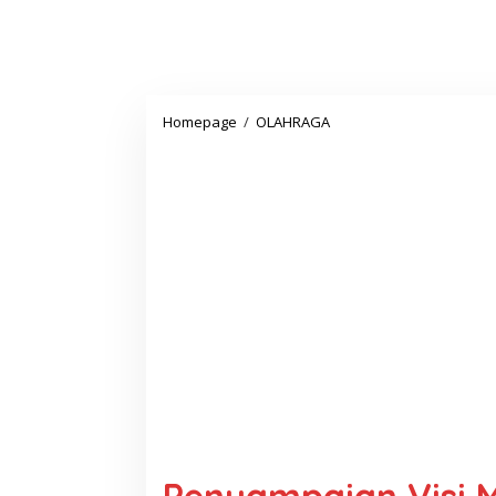
Penyampaian
Homepage
/
OLAHRAGA
Visi
Misi
Calon
Kepala
Desa
di
Desa
Ujungjaya
Kecamatan
Sumur