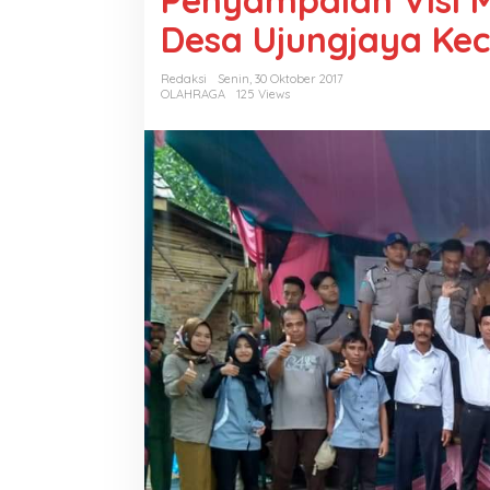
Penyampaian Visi M
Desa Ujungjaya K
Redaksi
Senin, 30 Oktober 2017
OLAHRAGA
125 Views