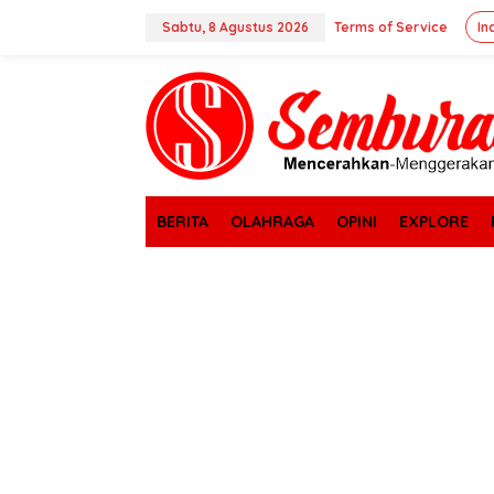
Lewati
ke
Sabtu, 8 Agustus 2026
Terms of Service
In
konten
tutup
BERITA
OLAHRAGA
OPINI
EXPLORE