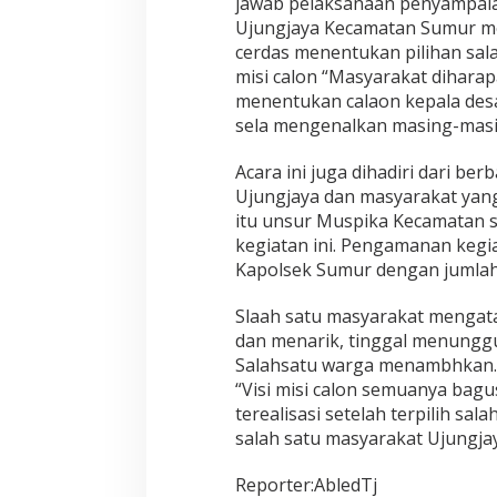
jawab pelaksanaan penyampaian
Ujungjaya Kecamatan Sumur m
cerdas menentukan pilihan sala
misi calon “Masyarakat dihara
menentukan calaon kepala desa
sela mengenalkan masing-masi
Acara ini juga dihadiri dari be
Ujungjaya dan masyarakat yang 
itu unsur Muspika Kecamatan s
kegiatan ini. Pengamanan kegia
Kapolsek Sumur dengan jumlah 
Slaah satu masyarakat mengatak
dan menarik, tinggal menunggu 
Salahsatu warga menambhkan.
“Visi misi calon semuanya bagu
terealisasi setelah terpilih sa
salah satu masyarakat Ujungjay
Reporter:AbledTj