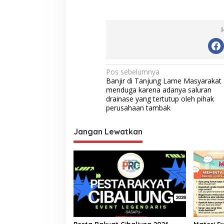
I
Navigasi
Pos sebelumnya
Banjir di Tanjung Lame Masyarakat
pos
menduga karena adanya saluran
drainase yang tertutup oleh pihak
perusahaan tambak
Jangan Lewatkan