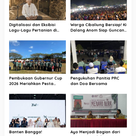
Digitalisasi dan Eksibisi
Warga Cibaliung Bersiap! Ki
Lagu-Lagu Pertanian di
Dalang Anom Siap Guncang
Banten Kidul melalui
Pesta Rakyat 2026 dengan
Nyanyian Tubuh-Tubuh Nyi
Wayang Golek Kekinian
Pohaci
Pembukaan Gubernur Cup
Pengukuhan Panitia PRC
2026 Meriahkan Pesta
dan Doa Bersama
Rakyat Cibaliung, Diikuti 50
Tim
Banten Bangga!
Ayo Menjadi Bagian dari