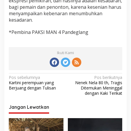
ekspresi pemikiran, dan hasilnya adalah kesadaran,
bagi pemain dan penonton, karena kesenian harus
menyampaikan kebenaran menumbuhkan
kesadaran.
*Pembina PAKSI MAN 4 Pandeglang
Ikuti Kami
Navigasi
Pos sebelumnya
Pos berikutnya
Kartini perempuan yang
Nenek Nela 80 th, Tragis
pos
Berjuang dengan Tulisan
Ditemukan Meninggal
dengan Kaki Terikat
Jangan Lewatkan