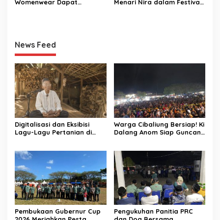
Womenwear Dapat
Menari Nira dalam Festival
Dukungan Langsung dari
Aren Musang di Cibaliung
Wakil Wali Kota Serang dan
Publik Figur di Jakarta
Fashion Week 2026
News Feed
Digitalisasi dan Eksibisi
Warga Cibaliung Bersiap! Ki
Lagu-Lagu Pertanian di
Dalang Anom Siap Guncang
Banten Kidul melalui
Pesta Rakyat 2026 dengan
Nyanyian Tubuh-Tubuh Nyi
Wayang Golek Kekinian
Pohaci
Pembukaan Gubernur Cup
Pengukuhan Panitia PRC
2026 Meriahkan Pesta
dan Doa Bersama