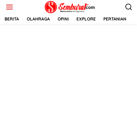
Lewati
ke
konten
BERITA
OLAHRAGA
OPINI
EXPLORE
PERTANIAN
E