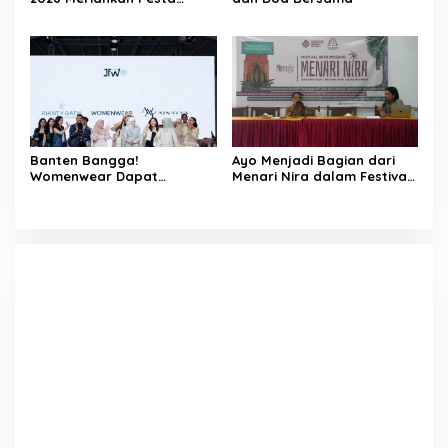
Rakyat Cibaliung, Diikuti 50
Tim
Banten Bangga!
Ayo Menjadi Bagian dari
Womenwear Dapat
Menari Nira dalam Festival
Dukungan Langsung dari
Aren Musang di Cibaliung
Wakil Wali Kota Serang dan
Publik Figur di Jakarta
Fashion Week 2026