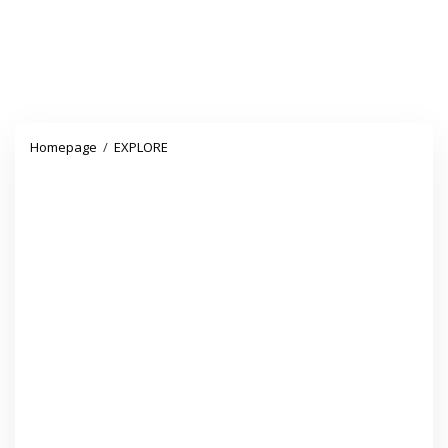
Catatan
Homepage
/
EXPLORE
Pementasan
"Kampung
Online"
Paksi
MAN
4
Pandeglang