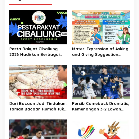
Pesta Rakyat Cibaliung
Materi Expression of Asking
2026 Hadirkan Berbagai
and Giving Suggestion
Kegiatan
(Advice) | Bahasa Inggris
Kelas 11
Dari Bacaan Jadi Tindakan:
Persib Comeback Dramatis,
Taman Bacaan Rumah Tukik
Kemenangan 3-2 Lawan
Wujudkan Ilmu dalam
Lion City Sailors
Budidaya Jamur Tiram di
Ujung Kulon