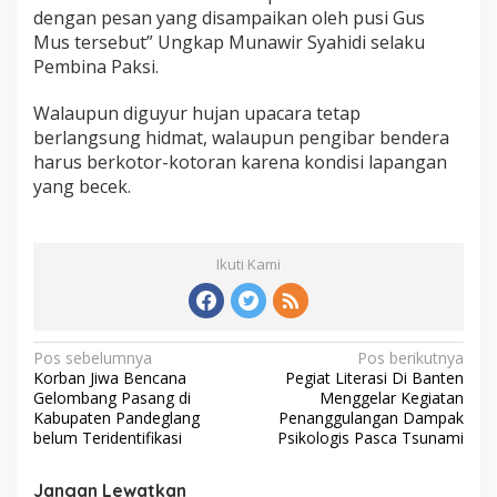
dengan pesan yang disampaikan oleh pusi Gus
Mus tersebut” Ungkap Munawir Syahidi selaku
Pembina Paksi.
Walaupun diguyur hujan upacara tetap
berlangsung hidmat, walaupun pengibar bendera
harus berkotor-kotoran karena kondisi lapangan
yang becek.
Ikuti Kami
Navigasi
Pos sebelumnya
Pos berikutnya
Korban Jiwa Bencana
Pegiat Literasi Di Banten
pos
Gelombang Pasang di
Menggelar Kegiatan
Kabupaten Pandeglang
Penanggulangan Dampak
belum Teridentifikasi
Psikologis Pasca Tsunami
Jangan Lewatkan