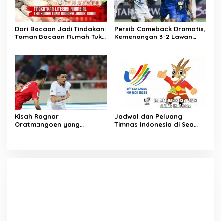
Dari Bacaan Jadi Tindakan:
Persib Comeback Dramatis,
Taman Bacaan Rumah Tukik
Kemenangan 3-2 Lawan
Wujudkan Ilmu dalam
Lion City Sailors
Budidaya Jamur Tiram di
Ujung Kulon
Kisah Ragnar
Jadwal dan Peluang
Oratmangoen yang
Timnas Indonesia di Sea
memeluk Islam saat usia 15
Games Vietnam
Tahun