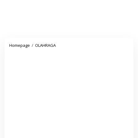
Dramatisasi
Homepage
/
OLAHRAGA
Puisi
Karya
Gus
Mus
PAKSI
MAN
4
Pandeglang
Meriahkan
HAB
73