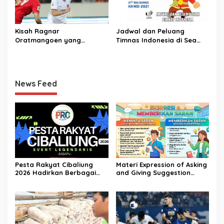
Kisah Ragnar
Jadwal dan Peluang
Oratmangoen yang
Timnas Indonesia di Sea
memeluk Islam saat usia 15
Games Vietnam
Tahun
News Feed
Pesta Rakyat Cibaliung
Materi Expression of Asking
2026 Hadirkan Berbagai
and Giving Suggestion
Kegiatan
(Advice) | Bahasa Inggris
Kelas 11