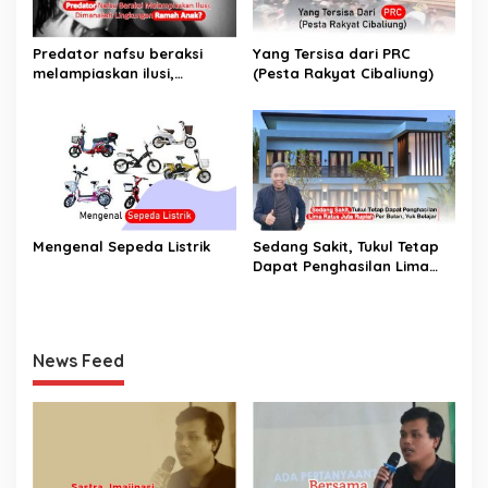
Predator nafsu beraksi
Yang Tersisa dari PRC
melampiaskan ilusi,
(Pesta Rakyat Cibaliung)
Dimanakah Lingkungan
Ramah Anak?
Mengenal Sepeda Listrik
Sedang Sakit, Tukul Tetap
Dapat Penghasilan Lima
Ratus Juta Rupiah Per
Bulan, Yuk Belajar
News Feed