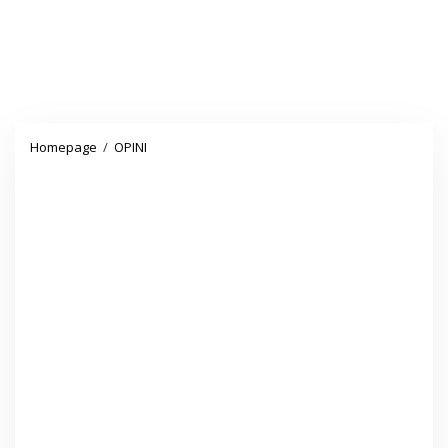
BANTUAN
Homepage
/
OPINI
COVID
19,
Rp.600.000
BAGI
HONORER
ADALAH
MIMPI
DI
SIANG
BOLONG?