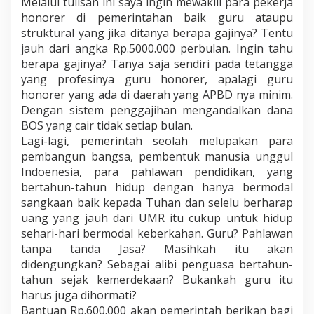
Melalui tulisan ini saya ingin mewakili para pekerja
honorer di pemerintahan baik guru ataupu
struktural yang jika ditanya berapa gajinya? Tentu
jauh dari angka Rp.5000.000 perbulan. Ingin tahu
berapa gajinya? Tanya saja sendiri pada tetangga
yang profesinya guru honorer, apalagi guru
honorer yang ada di daerah yang APBD nya minim.
Dengan sistem penggajihan mengandalkan dana
BOS yang cair tidak setiap bulan.
Lagi-lagi, pemerintah seolah melupakan para
pembangun bangsa, pembentuk manusia unggul
Indoenesia, para pahlawan pendidikan, yang
bertahun-tahun hidup dengan hanya bermodal
sangkaan baik kepada Tuhan dan selelu berharap
uang yang jauh dari UMR itu cukup untuk hidup
sehari-hari bermodal keberkahan. Guru? Pahlawan
tanpa tanda Jasa? Masihkah itu akan
didengungkan? Sebagai alibi penguasa bertahun-
tahun sejak kemerdekaan? Bukankah guru itu
harus juga dihormati?
Bantuan Rp.600.000 akan pemerintah berikan bagi