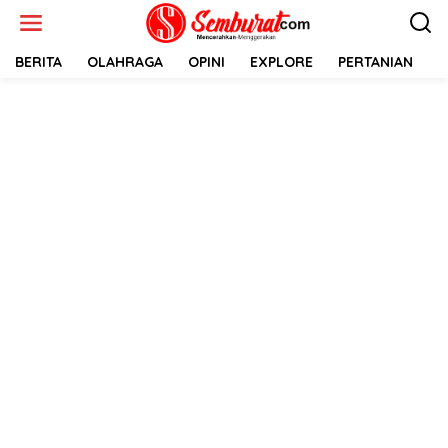
Lewati
ke
konten
BERITA
OLAHRAGA
OPINI
EXPLORE
PERTANIAN
E