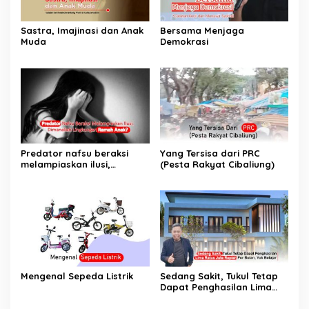
Sastra, Imajinasi dan Anak
Bersama Menjaga
Muda
Demokrasi
Predator nafsu beraksi
Yang Tersisa dari PRC
melampiaskan ilusi,
(Pesta Rakyat Cibaliung)
Dimanakah Lingkungan
Ramah Anak?
Mengenal Sepeda Listrik
Sedang Sakit, Tukul Tetap
Dapat Penghasilan Lima
Ratus Juta Rupiah Per
Bulan, Yuk Belajar