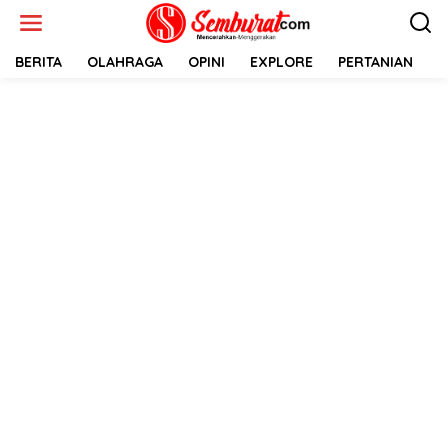
Lewati
ke
konten
BERITA
OLAHRAGA
OPINI
EXPLORE
PERTANIAN
E