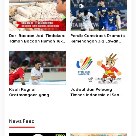
Dari Bacaan Jadi Tindakan:
Persib Comeback Dramatis,
Taman Bacaan Rumah Tukik
Kemenangan 3-2 Lawan
Wujudkan Ilmu dalam
Lion City Sailors
Budidaya Jamur Tiram di
Ujung Kulon
Kisah Ragnar
Jadwal dan Peluang
Oratmangoen yang
Timnas Indonesia di Sea
memeluk Islam saat usia 15
Games Vietnam
Tahun
News Feed