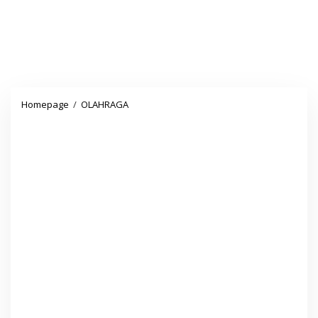
Rumah
Homepage
/
OLAHRAGA
Sakit
Semua
Pasien
Meninggal
Dicovidkan