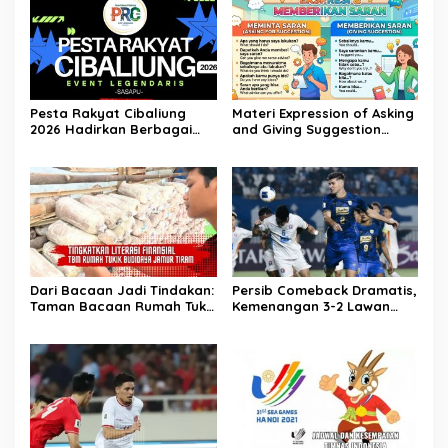
Pesta Rakyat Cibaliung
Materi Expression of Asking
2026 Hadirkan Berbagai
and Giving Suggestion
Kegiatan
(Advice) | Bahasa Inggris
Kelas 11
Dari Bacaan Jadi Tindakan:
Persib Comeback Dramatis,
Taman Bacaan Rumah Tukik
Kemenangan 3-2 Lawan
Wujudkan Ilmu dalam
Lion City Sailors
Budidaya Jamur Tiram di
Ujung Kulon