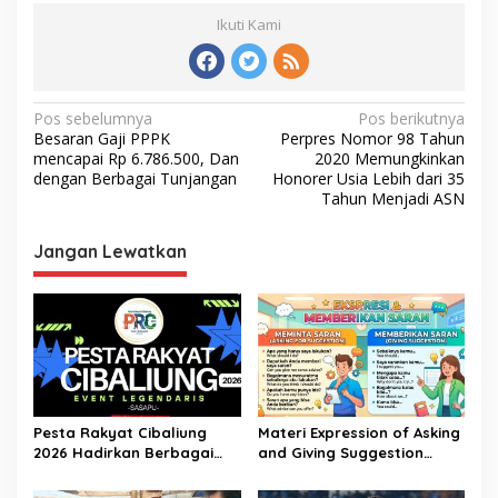
Ikuti Kami
Navigasi
Pos sebelumnya
Pos berikutnya
Besaran Gaji PPPK
Perpres Nomor 98 Tahun
pos
mencapai Rp 6.786.500, Dan
2020 Memungkinkan
dengan Berbagai Tunjangan
Honorer Usia Lebih dari 35
Tahun Menjadi ASN
Jangan Lewatkan
Pesta Rakyat Cibaliung
Materi Expression of Asking
2026 Hadirkan Berbagai
and Giving Suggestion
Kegiatan
(Advice) | Bahasa Inggris
Kelas 11