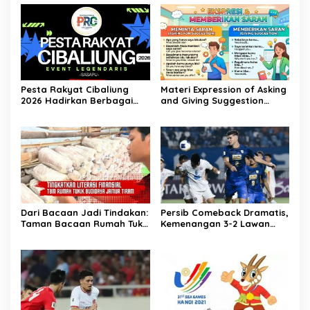
Pesta Rakyat Cibaliung
Materi Expression of Asking
2026 Hadirkan Berbagai
and Giving Suggestion
Kegiatan
(Advice) | Bahasa Inggris
Kelas 11
Dari Bacaan Jadi Tindakan:
Persib Comeback Dramatis,
Taman Bacaan Rumah Tukik
Kemenangan 3-2 Lawan
Wujudkan Ilmu dalam
Lion City Sailors
Budidaya Jamur Tiram di
Ujung Kulon