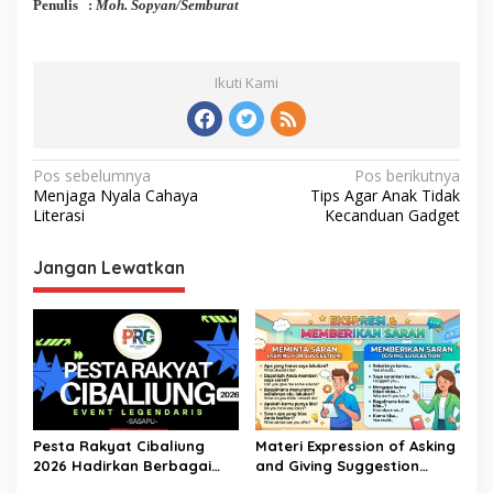
Penulis :
Moh. Sopyan/Semburat
Ikuti Kami
Navigasi
Pos sebelumnya
Pos berikutnya
Menjaga Nyala Cahaya
Tips Agar Anak Tidak
pos
Literasi
Kecanduan Gadget
Jangan Lewatkan
Pesta Rakyat Cibaliung
Materi Expression of Asking
2026 Hadirkan Berbagai
and Giving Suggestion
Kegiatan
(Advice) | Bahasa Inggris