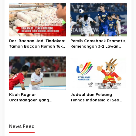
Kelas 11
Dari Bacaan Jadi Tindakan:
Persib Comeback Dramatis,
Taman Bacaan Rumah Tukik
Kemenangan 3-2 Lawan
Wujudkan Ilmu dalam
Lion City Sailors
Budidaya Jamur Tiram di
Ujung Kulon
Kisah Ragnar
Jadwal dan Peluang
Oratmangoen yang
Timnas Indonesia di Sea
memeluk Islam saat usia 15
Games Vietnam
Tahun
News Feed