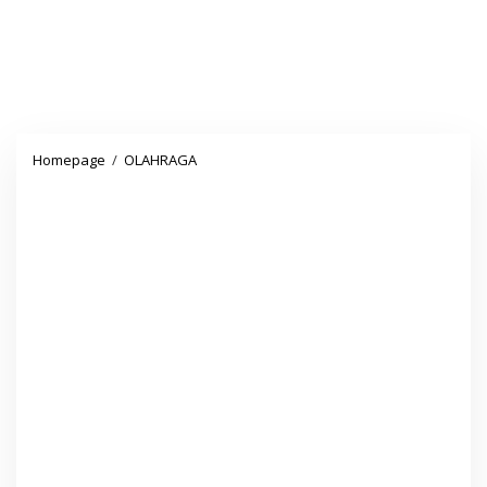
RAIMUNA
Homepage
/
OLAHRAGA
DAERAH
BANTEN
TAHUN
2020
"EA
EA
EA"