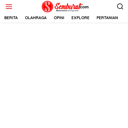
Lewati
ke
konten
BERITA
OLAHRAGA
OPINI
EXPLORE
PERTANIAN
E