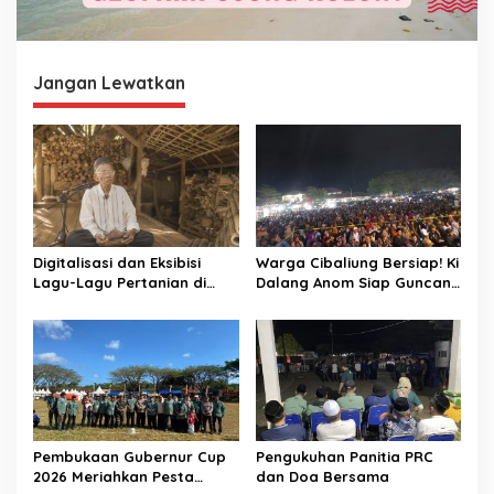
Jangan Lewatkan
Digitalisasi dan Eksibisi
Warga Cibaliung Bersiap! Ki
Lagu-Lagu Pertanian di
Dalang Anom Siap Guncang
Banten Kidul melalui
Pesta Rakyat 2026 dengan
Nyanyian Tubuh-Tubuh Nyi
Wayang Golek Kekinian
Pohaci
Pembukaan Gubernur Cup
Pengukuhan Panitia PRC
2026 Meriahkan Pesta
dan Doa Bersama