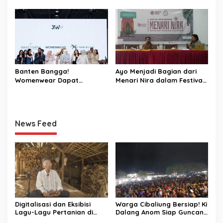
Rakyat Cibaliung, Diikuti 50
Tim
Banten Bangga!
Ayo Menjadi Bagian dari
Womenwear Dapat
Menari Nira dalam Festival
Dukungan Langsung dari
Aren Musang di Cibaliung
Wakil Wali Kota Serang dan
Publik Figur di Jakarta
Fashion Week 2026
News Feed
Digitalisasi dan Eksibisi
Warga Cibaliung Bersiap! Ki
Lagu-Lagu Pertanian di
Dalang Anom Siap Guncang
Banten Kidul melalui
Pesta Rakyat 2026 dengan