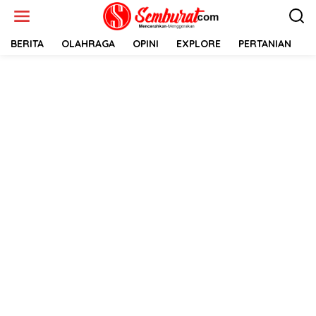
Lewati
ke
konten
BERITA
OLAHRAGA
OPINI
EXPLORE
PERTANIAN
E