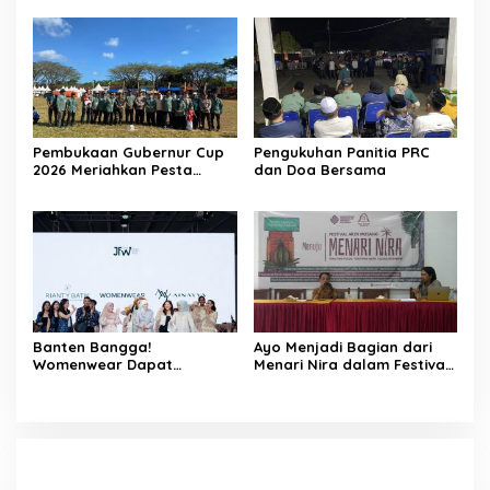
Nyanyian Tubuh-Tubuh Nyi
Wayang Golek Kekinian
Pohaci
Pembukaan Gubernur Cup
Pengukuhan Panitia PRC
2026 Meriahkan Pesta
dan Doa Bersama
Rakyat Cibaliung, Diikuti 50
Tim
Banten Bangga!
Ayo Menjadi Bagian dari
Womenwear Dapat
Menari Nira dalam Festival
Dukungan Langsung dari
Aren Musang di Cibaliung
Wakil Wali Kota Serang dan
Publik Figur di Jakarta
Fashion Week 2026