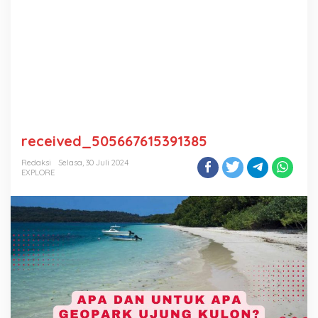
received_505667615391385
Redaksi
Selasa, 30 Juli 2024
EXPLORE