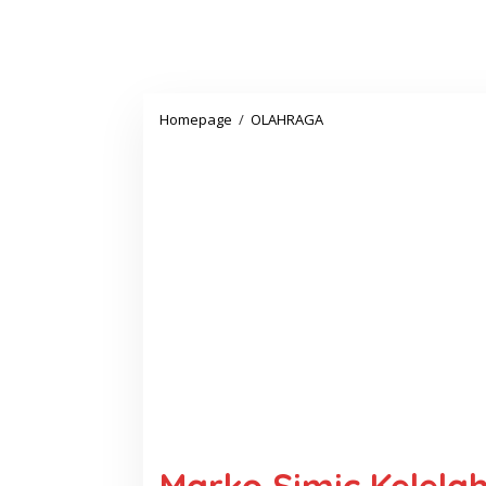
Marko
Homepage
/
OLAHRAGA
Simic
Kelelahan
Usai
Arak
arakan
Juara
Piala
Presiden