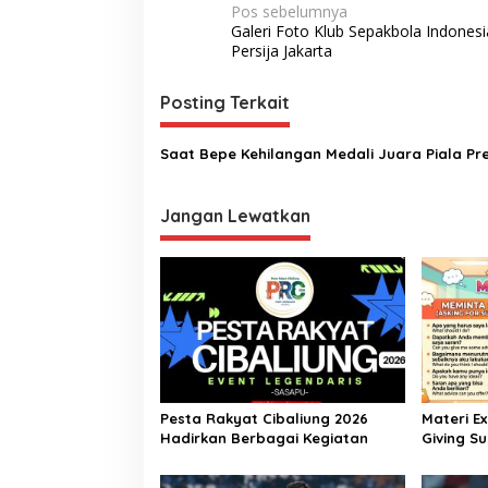
Navigasi
Pos sebelumnya
Galeri Foto Klub Sepakbola Indonesi
pos
Persija Jakarta
Posting Terkait
Saat Bepe Kehilangan Medali Juara Piala Pr
Jangan Lewatkan
Pesta Rakyat Cibaliung 2026
Materi E
Hadirkan Berbagai Kegiatan
Giving Su
Bahasa In