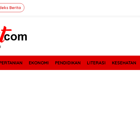
deks Berita
PERTANIAN
EKONOMI
PENDIDIKAN
LITERASI
KESEHATAN