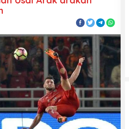
han Usai Arak arakan
n