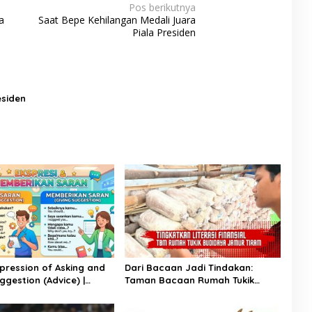
Pos berikutnya
a
Saat Bepe Kehilangan Medali Juara
Piala Presiden
esiden
xpression of Asking and
Dari Bacaan Jadi Tindakan:
ggestion (Advice) |
Taman Bacaan Rumah Tukik
ggris Kelas 11
Wujudkan Ilmu dalam Budidaya
Jamur Tiram di Ujung Kulon