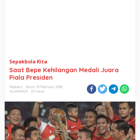
Sepakbola Kita
Saat Bepe Kehilangan Medali Juara
Piala Presiden
Redaksi
Senin, 19 Februari 2018
OLAHRAGA
23 Views