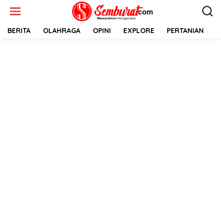
Lewati
ke
konten
BERITA
OLAHRAGA
OPINI
EXPLORE
PERTANIAN
E