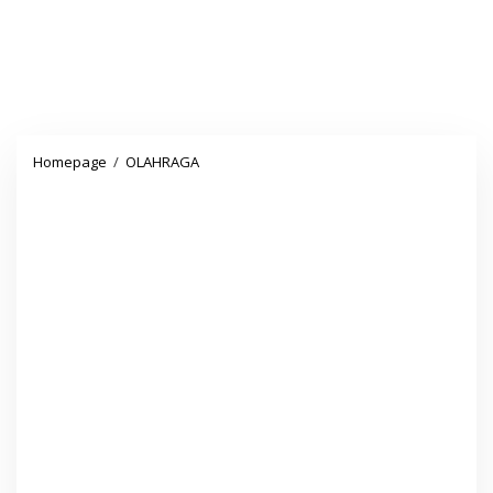
Saat
Homepage
/
OLAHRAGA
Bepe
Kehilangan
Medali
Juara
Piala
Presiden