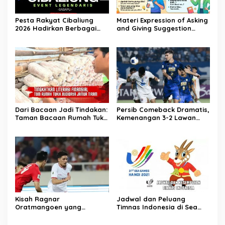
Pesta Rakyat Cibaliung
Materi Expression of Asking
2026 Hadirkan Berbagai
and Giving Suggestion
Kegiatan
(Advice) | Bahasa Inggris
Kelas 11
Dari Bacaan Jadi Tindakan:
Persib Comeback Dramatis,
Taman Bacaan Rumah Tukik
Kemenangan 3-2 Lawan
Wujudkan Ilmu dalam
Lion City Sailors
Budidaya Jamur Tiram di
Ujung Kulon
Kisah Ragnar
Jadwal dan Peluang
Oratmangoen yang
Timnas Indonesia di Sea
memeluk Islam saat usia 15
Games Vietnam
Tahun