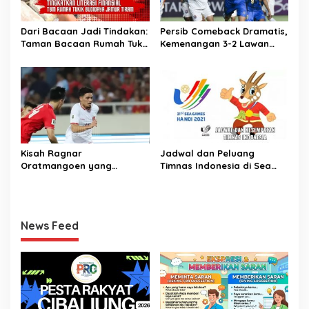
Dari Bacaan Jadi Tindakan:
Persib Comeback Dramatis,
Taman Bacaan Rumah Tukik
Kemenangan 3-2 Lawan
Wujudkan Ilmu dalam
Lion City Sailors
Budidaya Jamur Tiram di
Ujung Kulon
Kisah Ragnar
Jadwal dan Peluang
Oratmangoen yang
Timnas Indonesia di Sea
memeluk Islam saat usia 15
Games Vietnam
Tahun
News Feed