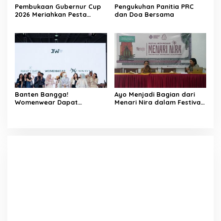
Pembukaan Gubernur Cup
Pengukuhan Panitia PRC
2026 Meriahkan Pesta
dan Doa Bersama
Rakyat Cibaliung, Diikuti 50
Tim
Banten Bangga!
Ayo Menjadi Bagian dari
Womenwear Dapat
Menari Nira dalam Festival
Dukungan Langsung dari
Aren Musang di Cibaliung
Wakil Wali Kota Serang dan
Publik Figur di Jakarta
Fashion Week 2026