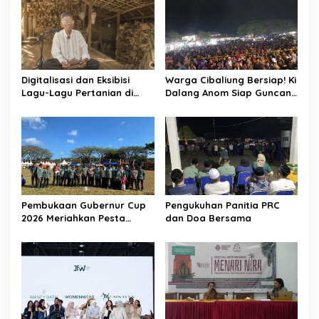
Digitalisasi dan Eksibisi
Warga Cibaliung Bersiap! Ki
Lagu-Lagu Pertanian di
Dalang Anom Siap Guncang
Banten Kidul melalui
Pesta Rakyat 2026 dengan
Nyanyian Tubuh-Tubuh Nyi
Wayang Golek Kekinian
Pohaci
Pembukaan Gubernur Cup
Pengukuhan Panitia PRC
2026 Meriahkan Pesta
dan Doa Bersama
Rakyat Cibaliung, Diikuti 50
Tim