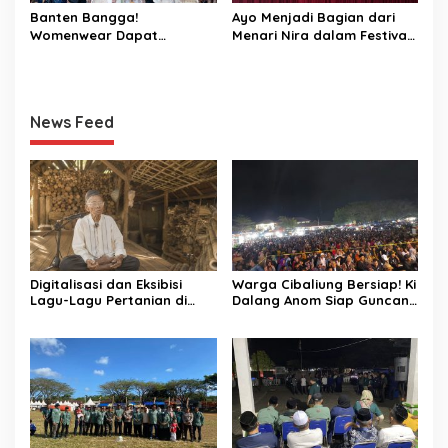
Banten Bangga!
Ayo Menjadi Bagian dari
Womenwear Dapat
Menari Nira dalam Festival
Dukungan Langsung dari
Aren Musang di Cibaliung
Wakil Wali Kota Serang dan
Publik Figur di Jakarta
Fashion Week 2026
News Feed
Digitalisasi dan Eksibisi
Warga Cibaliung Bersiap! Ki
Lagu-Lagu Pertanian di
Dalang Anom Siap Guncang
Banten Kidul melalui
Pesta Rakyat 2026 dengan
Nyanyian Tubuh-Tubuh Nyi
Wayang Golek Kekinian
Pohaci