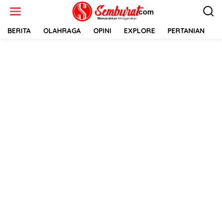
Lewati
ke
konten
BERITA
OLAHRAGA
OPINI
EXPLORE
PERTANIAN
E