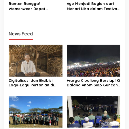
Banten Bangga!
Ayo Menjadi Bagian dari
Womenwear Dapat
Menari Nira dalam Festival
Dukungan Langsung dari
Aren Musang di Cibaliung
Wakil Wali Kota Serang dan
Publik Figur di Jakarta
Fashion Week 2026
News Feed
Digitalisasi dan Eksibisi
Warga Cibaliung Bersiap! Ki
Lagu-Lagu Pertanian di
Dalang Anom Siap Guncang
Banten Kidul melalui
Pesta Rakyat 2026 dengan
Nyanyian Tubuh-Tubuh Nyi
Wayang Golek Kekinian
Pohaci