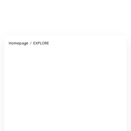
Di
Homepage
/
EXPLORE
Rumah
Tukik,
Limbah
Kayu
dan
Tempurung
Kelapa
Menjadi
Kerajinan
yang
Bernilai
Ekonomi