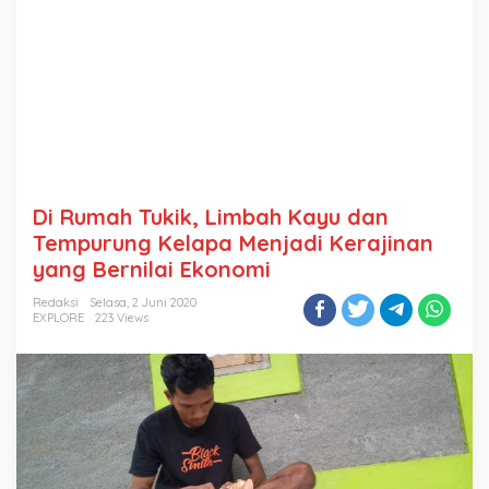
Di Rumah Tukik, Limbah Kayu dan
Tempurung Kelapa Menjadi Kerajinan
yang Bernilai Ekonomi
Redaksi
Selasa, 2 Juni 2020
EXPLORE
223 Views