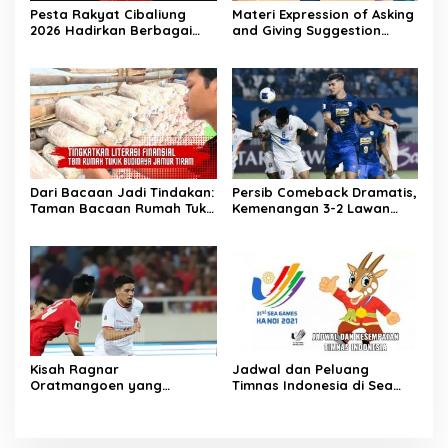
Pesta Rakyat Cibaliung
Materi Expression of Asking
2026 Hadirkan Berbagai
and Giving Suggestion
Kegiatan
(Advice) | Bahasa Inggris
Kelas 11
Dari Bacaan Jadi Tindakan:
Persib Comeback Dramatis,
Taman Bacaan Rumah Tukik
Kemenangan 3-2 Lawan
Wujudkan Ilmu dalam
Lion City Sailors
Budidaya Jamur Tiram di
Ujung Kulon
Kisah Ragnar
Jadwal dan Peluang
Oratmangoen yang
Timnas Indonesia di Sea
memeluk Islam saat usia 15
Games Vietnam
Tahun