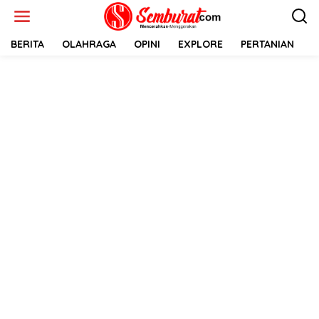
Lewati
ke
konten
BERITA
OLAHRAGA
OPINI
EXPLORE
PERTANIAN
E