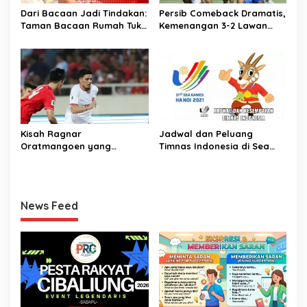
Dari Bacaan Jadi Tindakan:
Persib Comeback Dramatis,
Taman Bacaan Rumah Tukik
Kemenangan 3-2 Lawan
Wujudkan Ilmu dalam
Lion City Sailors
Budidaya Jamur Tiram di
Ujung Kulon
Kisah Ragnar
Jadwal dan Peluang
Oratmangoen yang
Timnas Indonesia di Sea
memeluk Islam saat usia 15
Games Vietnam
Tahun
News Feed