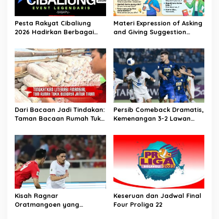
Pesta Rakyat Cibaliung
Materi Expression of Asking
2026 Hadirkan Berbagai
and Giving Suggestion
Kegiatan
(Advice) | Bahasa Inggris
Kelas 11
Dari Bacaan Jadi Tindakan:
Persib Comeback Dramatis,
Taman Bacaan Rumah Tukik
Kemenangan 3-2 Lawan
Wujudkan Ilmu dalam
Lion City Sailors
Budidaya Jamur Tiram di
Ujung Kulon
Kisah Ragnar
Keseruan dan Jadwal Final
Oratmangoen yang
Four Proliga 22
memeluk Islam saat usia 15