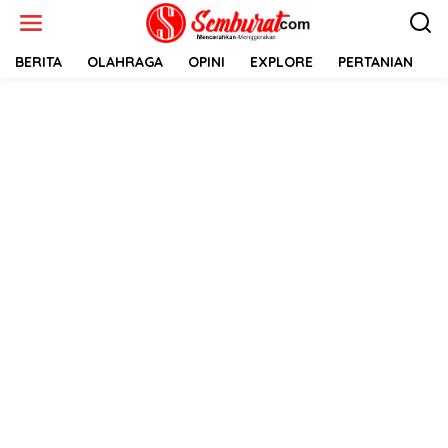
Lewati
ke
konten
BERITA
OLAHRAGA
OPINI
EXPLORE
PERTANIAN
E