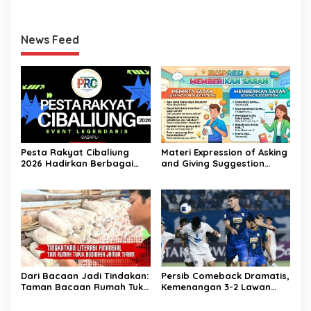
Tahun
News Feed
Pesta Rakyat Cibaliung
Materi Expression of Asking
2026 Hadirkan Berbagai
and Giving Suggestion
Kegiatan
(Advice) | Bahasa Inggris
Kelas 11
Dari Bacaan Jadi Tindakan:
Persib Comeback Dramatis,
Taman Bacaan Rumah Tukik
Kemenangan 3-2 Lawan
Wujudkan Ilmu dalam
Lion City Sailors
Budidaya Jamur Tiram di