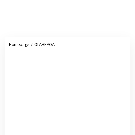
Jadwal
Homepage
/
OLAHRAGA
dan
Peluang
Timnas
Indonesia
di
Sea
Games
Vietnam