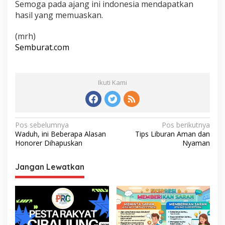
Semoga pada ajang ini indonesia mendapatkan
hasil yang memuaskan.
(mrh)
Semburat.com
Ikuti Kami
Navigasi
Pos sebelumnya
Pos berikutnya
Waduh, ini Beberapa Alasan
Tips Liburan Aman dan
pos
Honorer Dihapuskan
Nyaman
Jangan Lewatkan