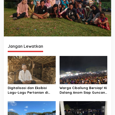
Jangan Lewatkan
Digitalisasi dan Eksibisi
Warga Cibaliung Bersiap! Ki
Lagu-Lagu Pertanian di
Dalang Anom Siap Guncang
Banten Kidul melalui
Pesta Rakyat 2026 dengan
Nyanyian Tubuh-Tubuh Nyi
Wayang Golek Kekinian
Pohaci