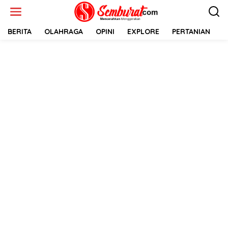
Lewati
ke
konten
BERITA
OLAHRAGA
OPINI
EXPLORE
PERTANIAN
E