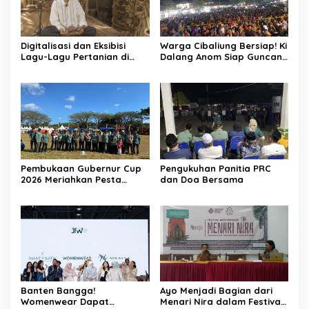
Digitalisasi dan Eksibisi
Warga Cibaliung Bersiap! Ki
Lagu-Lagu Pertanian di
Dalang Anom Siap Guncang
Banten Kidul melalui
Pesta Rakyat 2026 dengan
Nyanyian Tubuh-Tubuh Nyi
Wayang Golek Kekinian
Pohaci
Pembukaan Gubernur Cup
Pengukuhan Panitia PRC
2026 Meriahkan Pesta
dan Doa Bersama
Rakyat Cibaliung, Diikuti 50
Tim
Banten Bangga!
Ayo Menjadi Bagian dari
Womenwear Dapat
Menari Nira dalam Festival