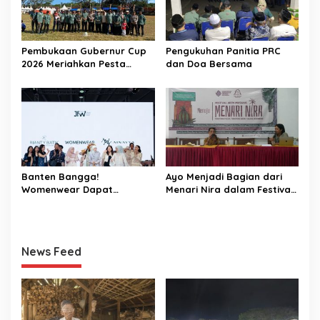
Pembukaan Gubernur Cup
Pengukuhan Panitia PRC
2026 Meriahkan Pesta
dan Doa Bersama
Rakyat Cibaliung, Diikuti 50
Tim
Banten Bangga!
Ayo Menjadi Bagian dari
Womenwear Dapat
Menari Nira dalam Festival
Dukungan Langsung dari
Aren Musang di Cibaliung
Wakil Wali Kota Serang dan
Publik Figur di Jakarta
Fashion Week 2026
News Feed