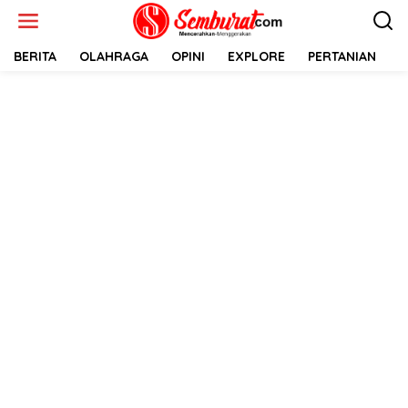
Lewati
ke
konten
BERITA
OLAHRAGA
OPINI
EXPLORE
PERTANIAN
E