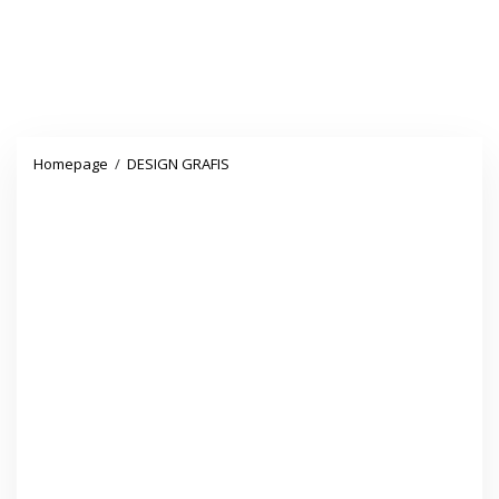
Download
Homepage
/
DESIGN GRAFIS
Gratis
Design
Spanduk
Kegiatan