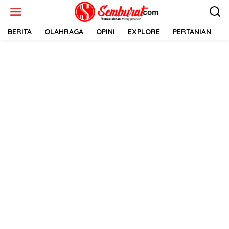
Lewati
ke
konten
BERITA
OLAHRAGA
OPINI
EXPLORE
PERTANIAN
E