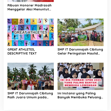
Ribuan Honorer Madrasah
Menggelar Aksi Menuntut
Kesejahteraan
GREAT ATHLETES,
SMP IT Darunnajah Cibitung
DESCRIPTIVE TEXT
Gelar Peringatan Maulid
Nabi Muhammad SAW 1447
H
SMP IT Darunnajah Cibitung
Ini Instansi yang Paling
Raih Juara Umum pada
Banyak Membuka Peluang
TEMU GALANG KREASI
CPNS 2024
(TEGAR) 2025