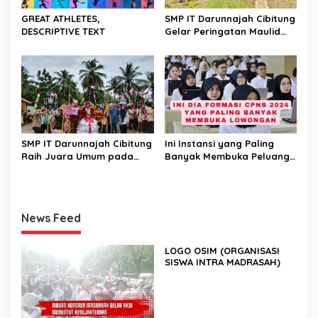
GREAT ATHLETES,
SMP IT Darunnajah Cibitung
DESCRIPTIVE TEXT
Gelar Peringatan Maulid
Nabi Muhammad SAW 1447
H
SMP IT Darunnajah Cibitung
Ini Instansi yang Paling
Raih Juara Umum pada
Banyak Membuka Peluang
TEMU GALANG KREASI
CPNS 2024
(TEGAR) 2025
News Feed
LOGO OSIM (ORGANISASI
SISWA INTRA MADRASAH)