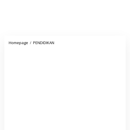
Honorer
Homepage
/
PENDIDIKAN
Gelar
Aksi
Penolakan
PPPK
Paruh
Waktu