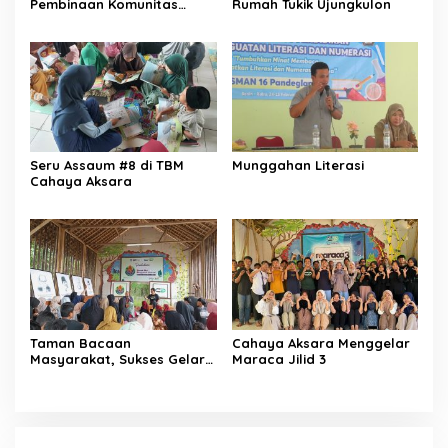
Pembinaan Komunitas
Rumah Tukik Ujungkulon
Literasi oleh Kantor
Bahasa Provinsi Banten
Seru Assaum #8 di TBM
Munggahan Literasi
Cahaya Aksara
Taman Bacaan
Cahaya Aksara Menggelar
Masyarakat, Sukses Gelar
Maraca Jilid 3
KAPL