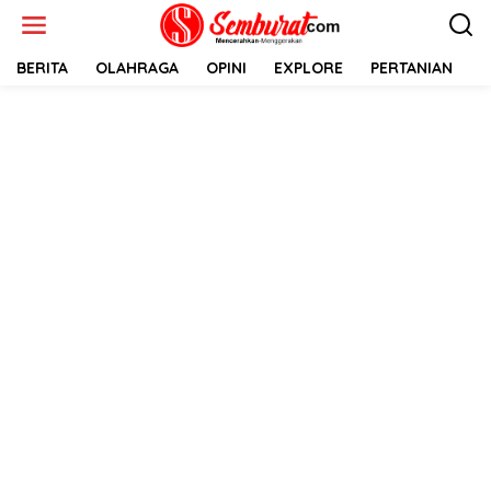
Lewati
ke
konten
BERITA
OLAHRAGA
OPINI
EXPLORE
PERTANIAN
E