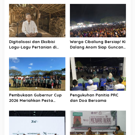
Digitalisasi dan Eksibisi
Warga Cibaliung Bersiap! Ki
Lagu-Lagu Pertanian di
Dalang Anom Siap Guncang
Banten Kidul melalui
Pesta Rakyat 2026 dengan
Nyanyian Tubuh-Tubuh Nyi
Wayang Golek Kekinian
Pohaci
Pembukaan Gubernur Cup
Pengukuhan Panitia PRC
2026 Meriahkan Pesta
dan Doa Bersama
Rakyat Cibaliung, Diikuti 50
Tim