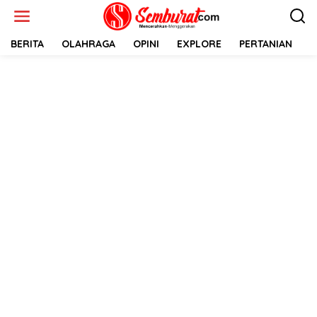
Lewati
ke
konten
BERITA
OLAHRAGA
OPINI
EXPLORE
PERTANIAN
E