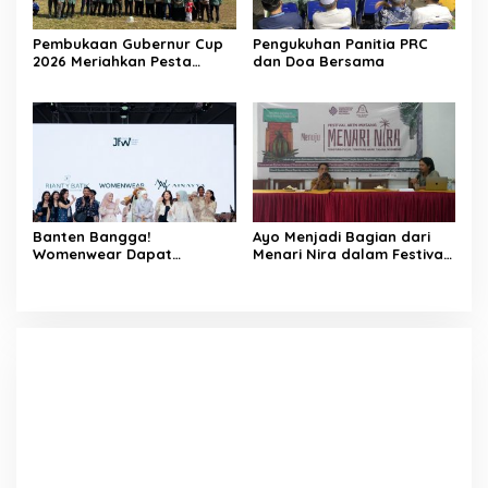
Pembukaan Gubernur Cup
Pengukuhan Panitia PRC
2026 Meriahkan Pesta
dan Doa Bersama
Rakyat Cibaliung, Diikuti 50
Tim
Banten Bangga!
Ayo Menjadi Bagian dari
Womenwear Dapat
Menari Nira dalam Festival
Dukungan Langsung dari
Aren Musang di Cibaliung
Wakil Wali Kota Serang dan
Publik Figur di Jakarta
Fashion Week 2026