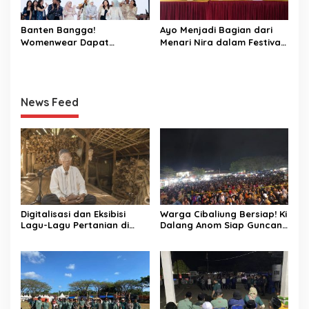
Banten Bangga!
Ayo Menjadi Bagian dari
Womenwear Dapat
Menari Nira dalam Festival
Dukungan Langsung dari
Aren Musang di Cibaliung
Wakil Wali Kota Serang dan
Publik Figur di Jakarta
Fashion Week 2026
News Feed
Digitalisasi dan Eksibisi
Warga Cibaliung Bersiap! Ki
Lagu-Lagu Pertanian di
Dalang Anom Siap Guncang
Banten Kidul melalui
Pesta Rakyat 2026 dengan
Nyanyian Tubuh-Tubuh Nyi
Wayang Golek Kekinian
Pohaci