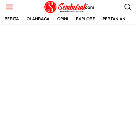
Lewati
ke
konten
BERITA
OLAHRAGA
OPINI
EXPLORE
PERTANIAN
E