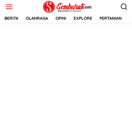
Lewati
ke
konten
BERITA
OLAHRAGA
OPINI
EXPLORE
PERTANIAN
E