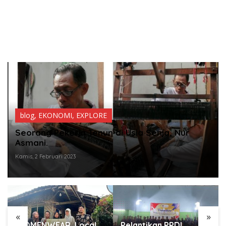
blog
,
EKONOMI
,
EXPLORE
Seorang Pekerja Tenun di Usia Senja, Nur
Asmani.
Kamis, 2 Februari 2023
«
»
Pelantikan PPDI
HUT RI 79, TK Mata