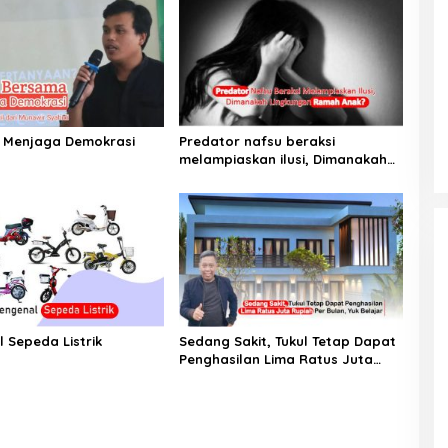
 Menjaga Demokrasi
Predator nafsu beraksi
melampiaskan ilusi, Dimanakah
Lingkungan Ramah Anak?
 Sepeda Listrik
Sedang Sakit, Tukul Tetap Dapat
Penghasilan Lima Ratus Juta
Rupiah Per Bulan, Yuk Belajar