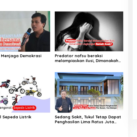
 Menjaga Demokrasi
Predator nafsu beraksi
melampiaskan ilusi, Dimanakah
Lingkungan Ramah Anak?
 Sepeda Listrik
Sedang Sakit, Tukul Tetap Dapat
Penghasilan Lima Ratus Juta
Rupiah Per Bulan, Yuk Belajar