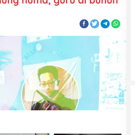
aung huma, guru di bunuh
n