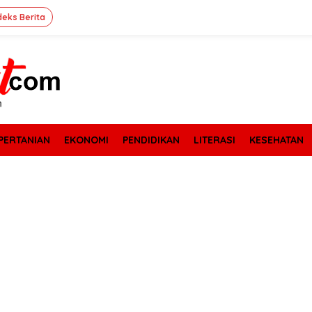
deks Berita
PERTANIAN
EKONOMI
PENDIDIKAN
LITERASI
KESEHATAN