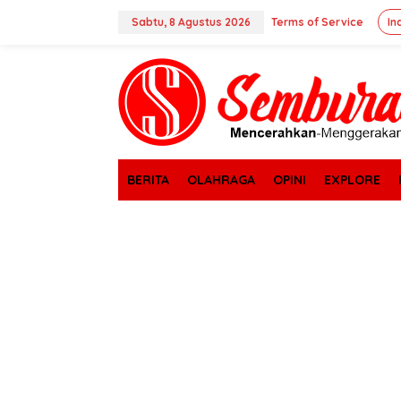
Lewati
ke
Sabtu, 8 Agustus 2026
Terms of Service
In
konten
tutup
BERITA
OLAHRAGA
OPINI
EXPLORE