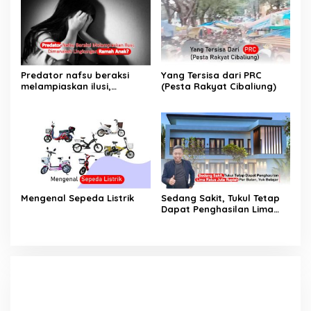
Predator nafsu beraksi
Yang Tersisa dari PRC
melampiaskan ilusi,
(Pesta Rakyat Cibaliung)
Dimanakah Lingkungan
Ramah Anak?
Mengenal Sepeda Listrik
Sedang Sakit, Tukul Tetap
Dapat Penghasilan Lima
Ratus Juta Rupiah Per
Bulan, Yuk Belajar