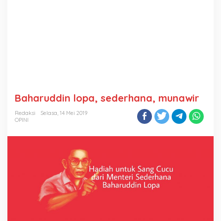
Baharuddin lopa, sederhana, munawir
Redaksi
Selasa, 14 Mei 2019
OPINI