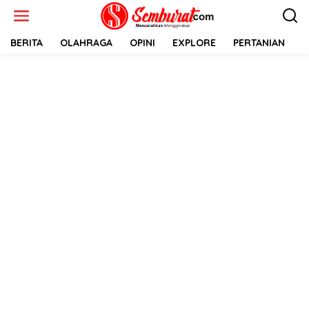
Lewati
ke
konten
BERITA
OLAHRAGA
OPINI
EXPLORE
PERTANIAN
E