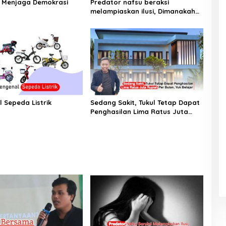
 Menjaga Demokrasi
Predator nafsu beraksi
melampiaskan ilusi, Dimanakah
Lingkungan Ramah Anak?
 Sepeda Listrik
Sedang Sakit, Tukul Tetap Dapat
Penghasilan Lima Ratus Juta
Rupiah Per Bulan, Yuk Belajar