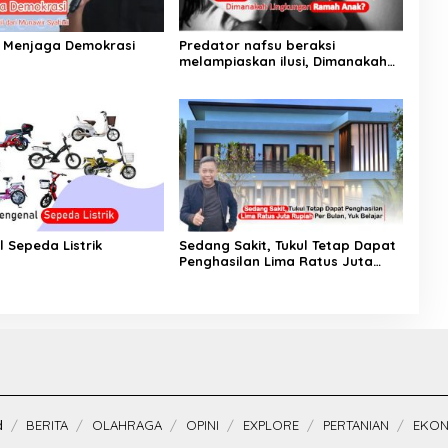
 Menjaga Demokrasi
Predator nafsu beraksi
melampiaskan ilusi, Dimanakah
Lingkungan Ramah Anak?
 Sepeda Listrik
Sedang Sakit, Tukul Tetap Dapat
Penghasilan Lima Ratus Juta
Rupiah Per Bulan, Yuk Belajar
d
BERITA
OLAHRAGA
OPINI
EXPLORE
PERTANIAN
EKON