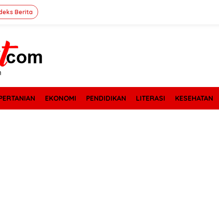
deks Berita
PERTANIAN
EKONOMI
PENDIDIKAN
LITERASI
KESEHATAN