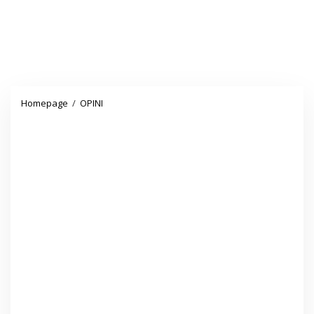
Menjaga
Homepage
/
OPINI
Garis
Sisi
Perbedaan
Sebagai
Bukti
Implementasi
Sila
Ke-
3