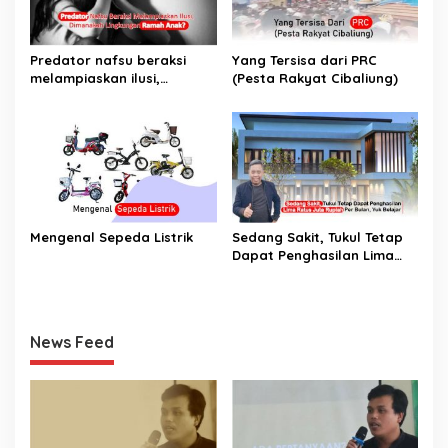
Predator nafsu beraksi
Yang Tersisa dari PRC
melampiaskan ilusi,
(Pesta Rakyat Cibaliung)
Dimanakah Lingkungan
Ramah Anak?
Mengenal Sepeda Listrik
Sedang Sakit, Tukul Tetap
Dapat Penghasilan Lima
Ratus Juta Rupiah Per
Bulan, Yuk Belajar
News Feed