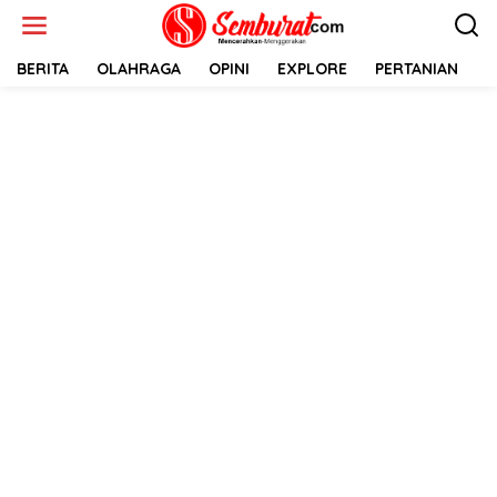
Lewati
ke
konten
BERITA
OLAHRAGA
OPINI
EXPLORE
PERTANIAN
E