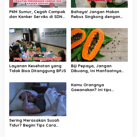
PKM Sumur, Cegah Campak
Bahaya! Jangan Makan
dan Kanker Serviks di SDN
Rebus Singkong dengan
Tamanjaya 3
Makanan Ini
Layanan Kesehatan yang
Biji Pepaya, Jangan
Tidak Bisa Ditanggung BPJS
Dibuang, Ini Manfaatnya
untuk Kesehatan
Kamu Orangnya
Gaeanakan? Ini tips
Menghilangkannya
Sering Merasakan Susah
Tidur? Begini Tips Cara
Mengatasinya.