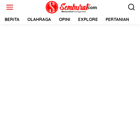
Lewati
ke
konten
BERITA
OLAHRAGA
OPINI
EXPLORE
PERTANIAN
E