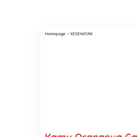
Kamu
Homepage
/
KESEHATAN
Orangnya
Gaeanakan?
Ini
tips
Menghilangkannya