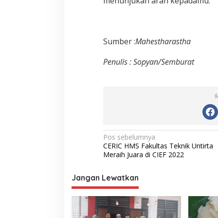
menunjukan arah kepadamu.
Sumber :
Mahestharastha
Penulis : Sopyan/Semburat
I
Navigasi
Pos sebelumnya
CERIC HMS Fakultas Teknik Untirta
pos
Meraih Juara di CIEF 2022
Jangan Lewatkan