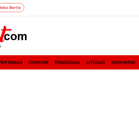
deks Berita
PERTANIAN
EKONOMI
PENDIDIKAN
LITERASI
KESEHATAN