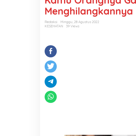
Kamu Orangnya Gae
Menghilangkannya
Redaksi
Minggu, 28 Agustus 2022
KESEHATAN
39 Views