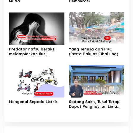
Muda
Demokrasi
Predator nafsu beraksi
Yang Tersisa dari PRC
melampiaskan ilusi,
(Pesta Rakyat Cibaliung)
Dimanakah Lingkungan
Ramah Anak?
Mengenal Sepeda Listrik
Sedang Sakit, Tukul Tetap
Dapat Penghasilan Lima
Ratus Juta Rupiah Per
Bulan, Yuk Belajar