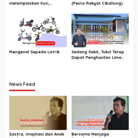
melampiaskan ilusi,
(Pesta Rakyat Cibaliung)
Dimanakah Lingkungan
Ramah Anak?
Mengenal Sepeda Listrik
Sedang Sakit, Tukul Tetap
Dapat Penghasilan Lima
Ratus Juta Rupiah Per
Bulan, Yuk Belajar
News Feed
Sastra, Imajinasi dan Anak
Bersama Menjaga