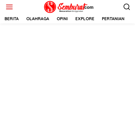
Lewati
ke
konten
BERITA
OLAHRAGA
OPINI
EXPLORE
PERTANIAN
E