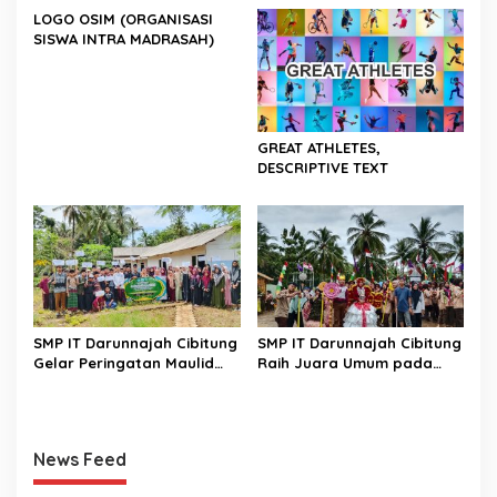
LOGO OSIM (ORGANISASI
SISWA INTRA MADRASAH)
GREAT ATHLETES,
DESCRIPTIVE TEXT
SMP IT Darunnajah Cibitung
SMP IT Darunnajah Cibitung
Gelar Peringatan Maulid
Raih Juara Umum pada
Nabi Muhammad SAW 1447
TEMU GALANG KREASI
H
(TEGAR) 2025
News Feed