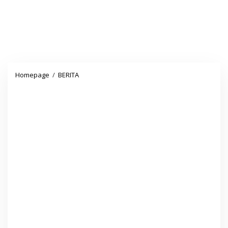
Segera
Homepage
/
BERITA
dapat
NIP
Honorer
PPPK,
Perhatikan
Edaran
Menpan
RB
Berikut