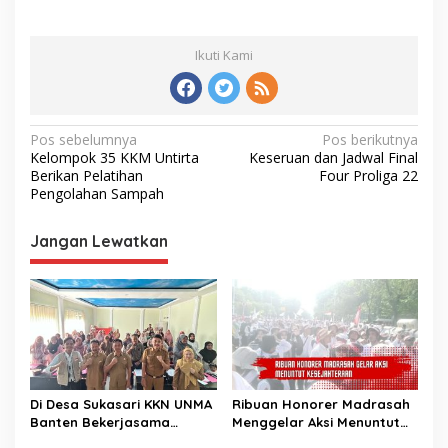
Ikuti Kami
Navigasi
Pos sebelumnya
Pos berikutnya
Kelompok 35 KKM Untirta
Keseruan dan Jadwal Final
pos
Berikan Pelatihan
Four Proliga 22
Pengolahan Sampah
Jangan Lewatkan
Di Desa Sukasari KKN UNMA
Ribuan Honorer Madrasah
Banten Bekerjasama
Menggelar Aksi Menuntut
dengan Dinas Kesehatan
Kesejahteraan