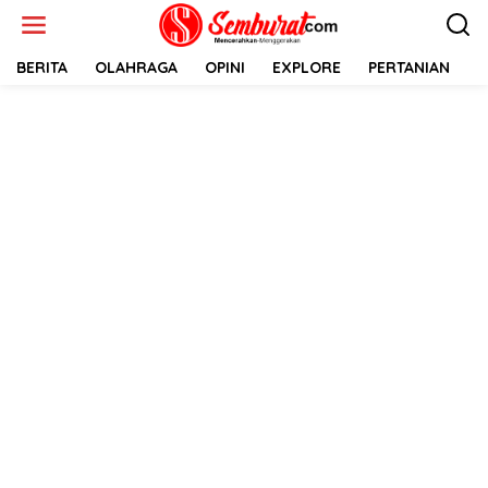
Lewati
ke
konten
BERITA
OLAHRAGA
OPINI
EXPLORE
PERTANIAN
E