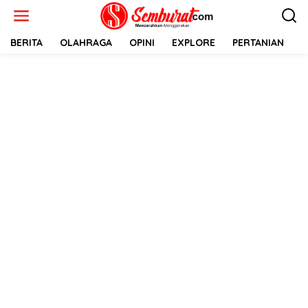
Lewati
ke
konten
BERITA
OLAHRAGA
OPINI
EXPLORE
PERTANIAN
E