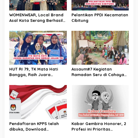
WOMENWEAR, Local Brand
Pelantikan PPDI Kecamatan
Asal Kota Serang Berhasil
Cibitung
Mewujudkan Rumah Impian
untuk Karyawannya
HUT RI 79, TK Mata Hati
Assaum#7 Kegiatan
Bangga, Raih Juara
Ramadan Seru di Cahaya
Harapan 2 Lomba Gerak
Aksara
Jalan.
Pendaftaran KPPS telah
Kabar Gembira Honorer, 2
dibuka, Download
Profesi ini Prioritas
Persyaratan yang harus
Pengangkatan ASN 2023