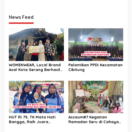
disiapkan
News Feed
WOMENWEAR, Local Brand
Pelantikan PPDI Kecamatan
Asal Kota Serang Berhasil
Cibitung
Mewujudkan Rumah Impian
untuk Karyawannya
HUT RI 79, TK Mata Hati
Assaum#7 Kegiatan
Bangga, Raih Juara
Ramadan Seru di Cahaya
Harapan 2 Lomba Gerak
Aksara
Jalan.