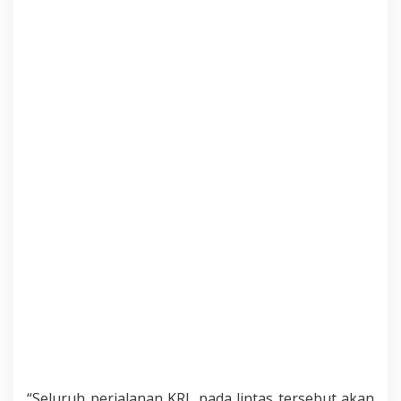
“Seluruh perjalanan KRL pada lintas tersebut akan