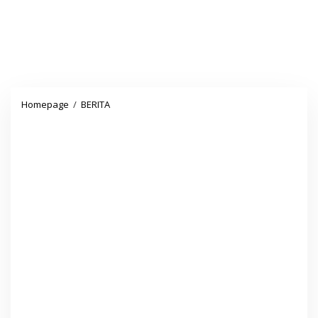
Cek,
Homepage
/
BERITA
Perubahan
Rute
KRL
Lintas
Bogor