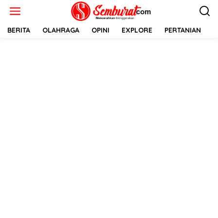
Lewati
ke
konten
BERITA
OLAHRAGA
OPINI
EXPLORE
PERTANIAN
E