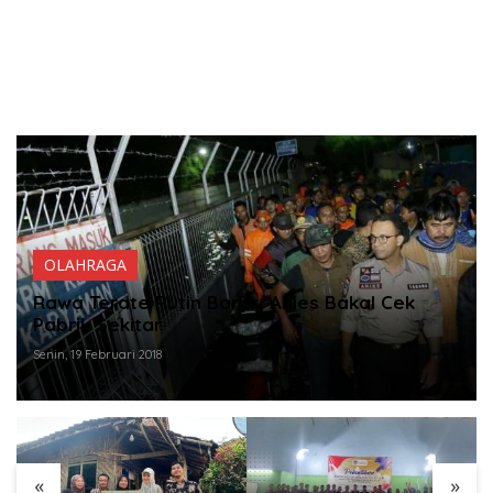
OLAHRAGA
Rawa Terate Rutin Banjir, Anies Bakal Cek
Pabrik Sekitar
Senin, 19 Februari 2018
«
»