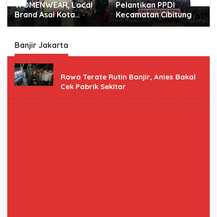
Pelantikan PPDI
HUT RI 79, TK Mata
Kecamatan Cibitung
Hati Bangga, Raih
Juara Harapan 2
Lomba Gerak Jalan.
Banjir Jakarta
Banjir Jakarta
Rawa Terate Rutin Banjir, Anies Bakal
Cek Pabrik Sekitar