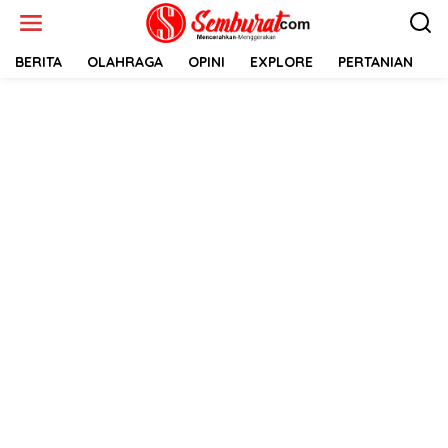
Lewati
ke
konten
BERITA
OLAHRAGA
OPINI
EXPLORE
PERTANIAN
E