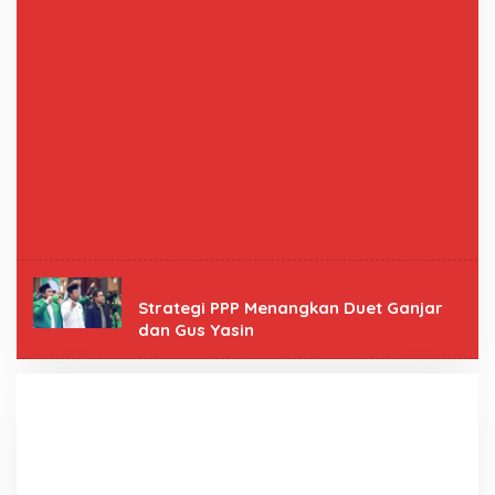
Partai Politik
Strategi PPP Menangkan Duet Ganjar
dan Gus Yasin