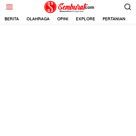
Lewati
ke
konten
BERITA
OLAHRAGA
OPINI
EXPLORE
PERTANIAN
E