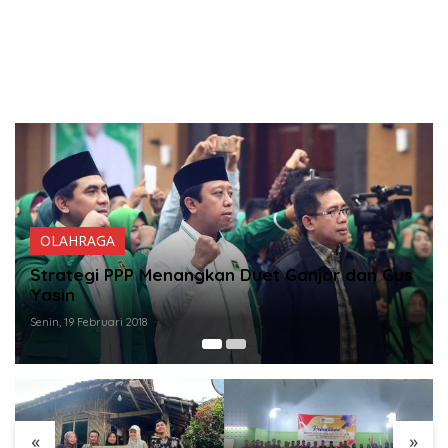
OLAHRAGA
r dan Gus
Ini Dia Hubungan Partai Garuda dengan
Gerindra
Senin, 19 Februari 2018
«
»