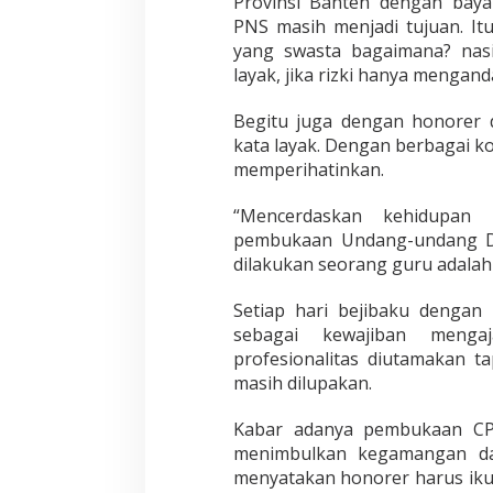
Provinsi Banten dengan bay
PNS masih menjadi tujuan. I
yang swasta bagaimana? nas
layak, jika rizki hanya mengand
Begitu juga dengan honorer d
kata layak. Dengan berbagai k
memperihatinkan.
“Mencerdaskan kehidupan 
pembukaan Undang-undang Da
dilakukan seorang guru adala
Setiap hari bejibaku dengan
sebagai kewajiban menga
profesionalitas diutamakan t
masih dilupakan.
Kabar adanya pembukaan CPN
menimbulkan kegamangan d
menyatakan honorer harus iku