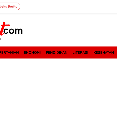
deks Berita
PERTANIAN
EKONOMI
PENDIDIKAN
LITERASI
KESEHATAN