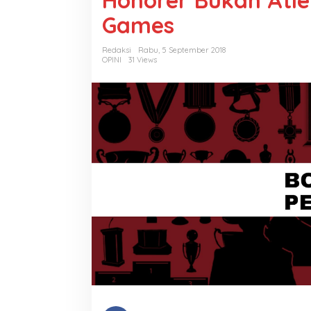
Honorer Bukan Atle
Games
Redaksi
Rabu, 5 September 2018
OPINI
31 Views