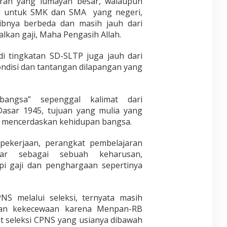
aran yang lumayan besar, walaupun
tu untuk SMK dan SMA yang negeri,
ibnya berbeda dan masih jauh dari
alkan gaji, Maha Pengasih Allah.
i tingkatan SD-SLTP juga jauh dari
ondisi dan tantangan dilapangan yang
bangsa” sepenggal kalimat dari
sar 1945, tujuan yang mulia yang
h mencerdaskan kehidupan bangsa.
 pekerjaan, perangkat pembelajaran
jar sebagai sebuah keharusan,
api gaji dan penghargaan sepertinya
S melalui seleksi, ternyata masih
an kekecewaan karena Menpan-RB
t seleksi CPNS yang usianya dibawah