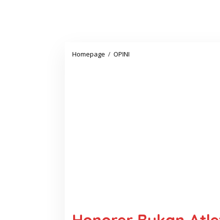
Honorer
Homepage
/
OPINI
Bukan
Atlet
yang
Juara
dalam
Asian
Games